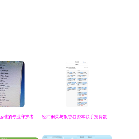
携手共进，智慧运维的专业守护者——电脑网络维护技术合作伙伴六年如一日的承诺
经纬创荣与银杏谷资本联手投资数列科技，赋能计算机软硬件技术开发新篇章